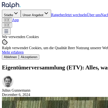
Ratgeber
Jetzt wechseln
Über uns
Nach
Städte
Unser Angebot
App
🇩🇪
🇩🇪
Wir verwenden Cookies
Ralph verwendet Cookies, um die Qualität Ihrer Nutzung unserer Webs
Mehr erfahren
Ablehnen
Akzeptieren
Eigentümerversammlung (ETV): Alles, was 
Julius
Gunnemann
December 6, 2024