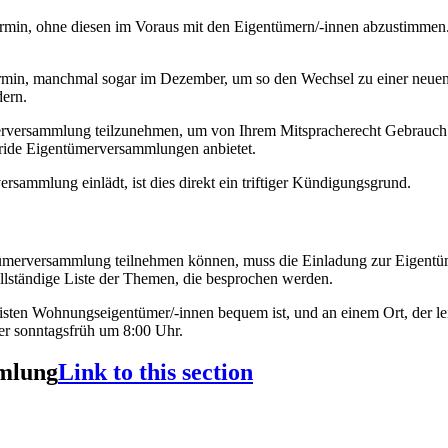
min, ohne diesen im Voraus mit den Eigentümern/-innen abzustimmen.
min, manchmal sogar im Dezember, um so den Wechsel zu einer neuen V
dern.
ümerversammlung teilzunehmen, um von Ihrem Mitspracherecht Gebrauch
bride Eigentümerversammlungen anbietet.
rsammlung einlädt, ist dies direkt ein triftiger Kündigungsgrund.
tümerversammlung teilnehmen können, muss die Einladung zur Eigentüm
lständige Liste der Themen, die besprochen werden.
isten Wohnungseigentümer/-innen bequem ist, und an einem Ort, der leic
er sonntagsfrüh um 8:00 Uhr.
mmlung
Link to this section