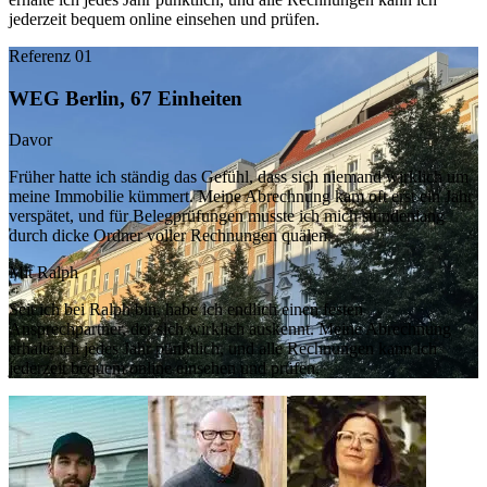
jederzeit bequem online einsehen und prüfen.
Referenz 01
WEG Berlin, 67 Einheiten
Davor
Früher hatte ich ständig das Gefühl, dass sich niemand wirklich um
meine Immobilie kümmert. Meine Abrechnung kam oft erst ein Jahr
verspätet, und für Belegprüfungen musste ich mich stundenlang
durch dicke Ordner voller Rechnungen quälen.
Mit Ralph
Seit ich bei Ralph bin, habe ich endlich einen festen
Ansprechpartner, der sich wirklich auskennt. Meine Abrechnung
erhalte ich jedes Jahr pünktlich, und alle Rechnungen kann ich
jederzeit bequem online einsehen und prüfen.