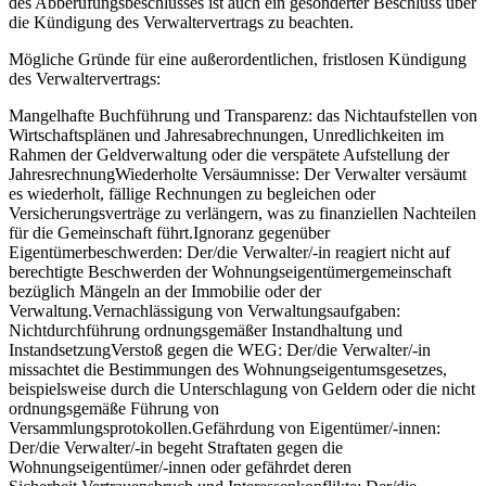
des Abberufungsbeschlusses ist auch ein gesonderter Beschluss über
die Kündigung des Verwaltervertrags zu beachten.
Mögliche Gründe für eine außerordentlichen, fristlosen Kündigung
des Verwaltervertrags:
Mangelhafte Buchführung und Transparenz:
das Nichtaufstellen von
Wirtschaftsplänen und Jahresabrechnungen, Unredlichkeiten im
Rahmen der Geldverwaltung oder die verspätete Aufstellung der
Jahresrechnung
Wiederholte Versäumnisse:
Der Verwalter versäumt
es wiederholt, fällige Rechnungen zu begleichen oder
Versicherungsverträge zu verlängern, was zu finanziellen Nachteilen
für die Gemeinschaft führt.
Ignoranz gegenüber
Eigentümerbeschwerden:
Der/die Verwalter/-in reagiert nicht auf
berechtigte Beschwerden der Wohnungseigentümergemeinschaft
bezüglich Mängeln an der Immobilie oder der
Verwaltung.
Vernachlässigung von Verwaltungsaufgaben:
Nichtdurchführung ordnungsgemäßer Instandhaltung und
Instandsetzung
Verstoß gegen die WEG:
Der/die Verwalter/-in
missachtet die Bestimmungen des Wohnungseigentumsgesetzes,
beispielsweise durch die Unterschlagung von Geldern oder die nicht
ordnungsgemäße Führung von
Versammlungsprotokollen.
Gefährdung von Eigentümer/-innen:
Der/die Verwalter/-in begeht Straftaten gegen die
Wohnungseigentümer/-innen oder gefährdet deren